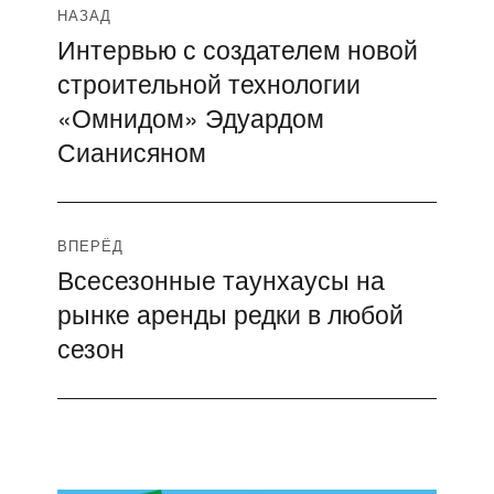
Навигация
НАЗАД
Интервью с создателем новой
Предыдущая
по
строительной технологии
запись:
записям
«Омнидом» Эдуардом
Сианисяном
ВПЕРЁД
Всесезонные таунхаусы на
Следующая
рынке аренды редки в любой
запись:
сезон