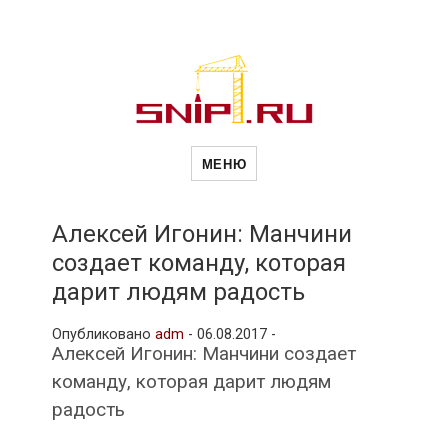
Новости
Сайт о строительной отрасли и
недвижимости в Россиии и за
МЕНЮ
рубежом. Каждый день
обновляются Новости
строительства, архитекутры,
строительств
блгоустройства, недвижимости и
другие связанные со стройкой
Алексей Игонин: Манчини
рубрики
создает команду, которая
и
дарит людям радость
Опубликовано
adm
-
06.08.2017 -
недвижимост
Алексей Игонин: Манчини создает
команду, которая дарит людям
радость