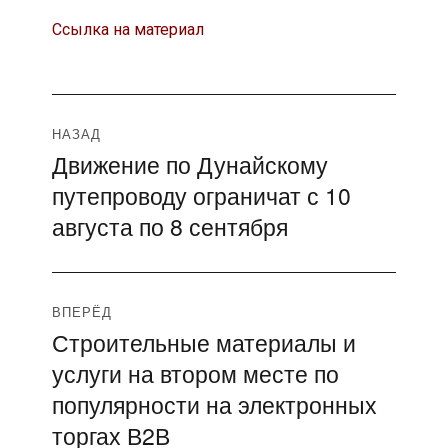
Ссылка на материал
Навигация
НАЗАД
Движение по Дунайскому
Предыдущая
по
путепроводу ограничат с 10
запись:
записям
августа по 8 сентября
ВПЕРЁД
Строительные материалы и
Следующая
услуги на втором месте по
запись:
популярности на электронных
торгах В2В