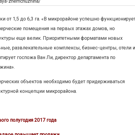
skaya-zhemchuzhina/
и от 1,5 до 6,3 га. «В микрорайоне успешно функционируе
ммерческие помещения на первых этажах домов, но
труктуры еще велик. Приоритетными форматами новых
ьные, развлекательные комплексы, бизнес-центры, отели 
тирует госпожа Ван Ли, директор департамента по
жина».
мерческих объектов необходимо будет придерживаться
ектурной концепции микрорайона.
вого полугодия 2017 года
 вдвое повышает продажи