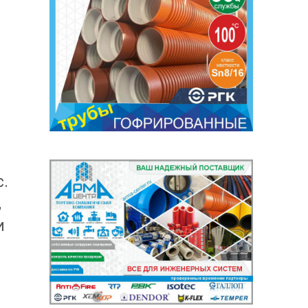
.
,
и