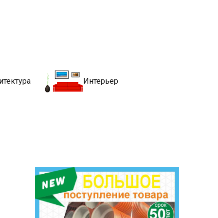
движимости
хитекутры, блгоустройства, недвижимости и другие связанные со
итектура
Интерьер