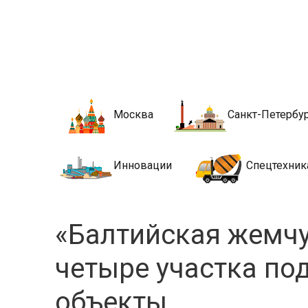
Новости стро
Сайт о строительной отрасли и недвижимости в Росси
Москва
Санкт-Петербу
Инновации
Спецтехник
«Балтийская жемч
четыре участка по
объекты