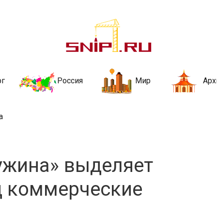
ительства и не
ии и за рубежом. Каждый день обновляются Новости строительства, ар
стройкой рубрики
рг
Россия
Мир
Арх
а
ужина» выделяет
д коммерческие