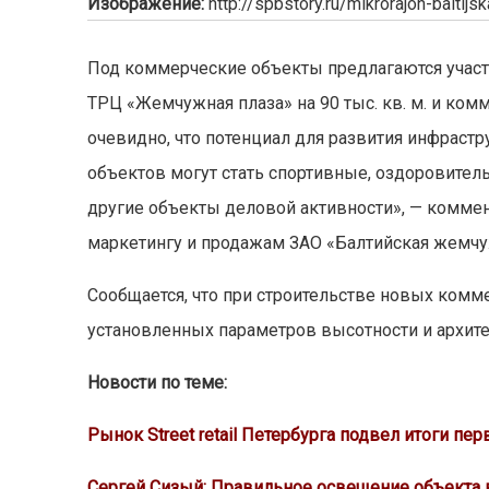
Изображение:
http://spbstory.ru/mikrorajon-baltij
Под коммерческие объекты предлагаются участк
ТРЦ «Жемчужная плаза» на 90 тыс. кв. м. и ко
очевидно, что потенциал для развития инфрас
объектов могут стать спортивные, оздоровител
другие объекты деловой активности», — коммен
маркетингу и продажам ЗАО «Балтийская жемчу
Сообщается, что при строительстве новых ком
установленных параметров высотности и архит
Новости по теме:
Рынок Street retail Петербурга подвел итоги пер
Сергей Сизый: Правильное освещение объекта