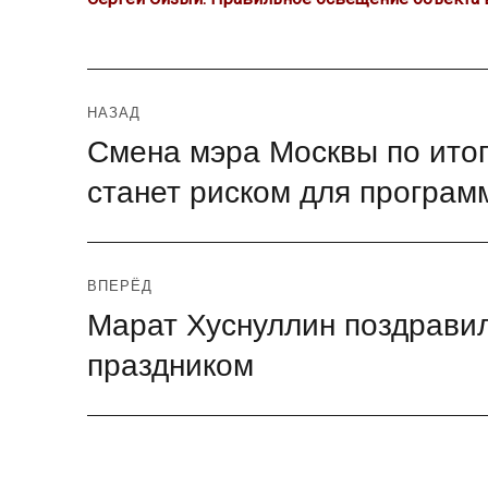
Навигация
НАЗАД
Смена мэра Москвы по ито
Предыдущая
по
запись:
станет риском для програ
записям
ВПЕРЁД
Марат Хуснуллин поздрави
Следующая
запись:
праздником