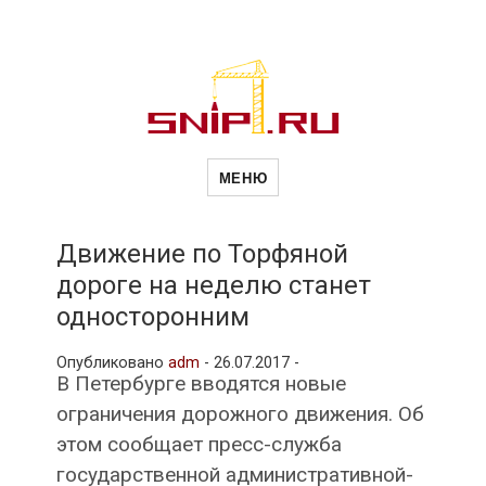
Новости
Сайт о строительной отрасли и
недвижимости в Россиии и за
МЕНЮ
рубежом. Каждый день
обновляются Новости
строительства, архитекутры,
строительств
блгоустройства, недвижимости и
другие связанные со стройкой
Движение по Торфяной
рубрики
дороге на неделю станет
и
односторонним
Опубликовано
adm
-
26.07.2017 -
недвижимост
В Петербурге вводятся новые
ограничения дорожного движения. Об
этом сообщает пресс-служба
государственной административной-