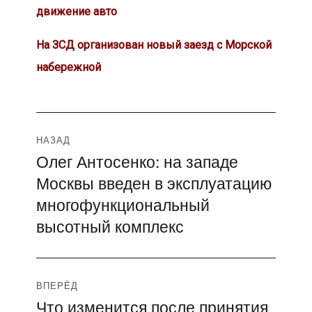
движение авто
На ЗСД организован новый заезд с Морской
набережной
Навигация
НАЗАД
Олег Антосенко: на западе
Предыдущая
по
Москвы введен в эксплуатацию
запись:
записям
многофункциональный
высотный комплекс
ВПЕРЁД
Что изменится после принятия
Следующая