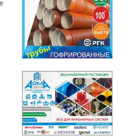
е
,
а