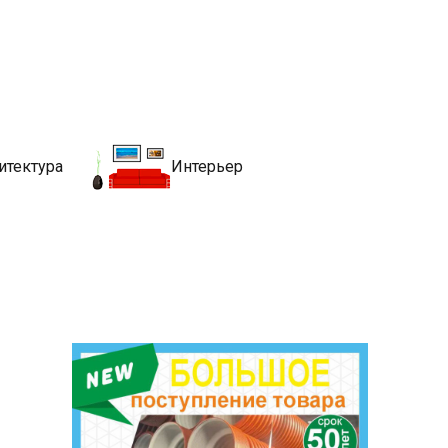
движимости
хитекутры, блгоустройства, недвижимости и другие связанные со
итектура
Интерьер