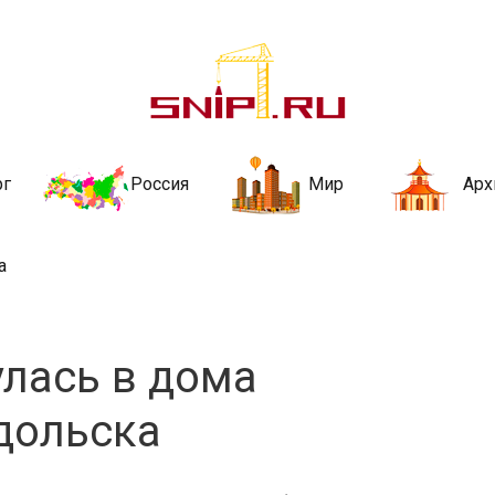
ительства и не
ии и за рубежом. Каждый день обновляются Новости строительства, ар
стройкой рубрики
рг
Россия
Мир
Арх
а
улась в дома
дольска