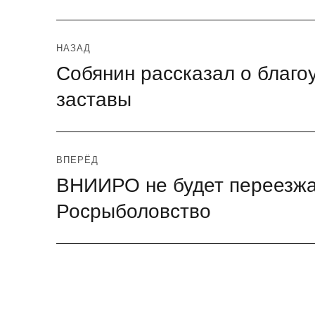
Навигация
НАЗАД
Собянин рассказал о благо
Предыдущая
по
запись:
заставы
записям
ВПЕРЁД
ВНИИРО не будет переезжа
Следующая
запись:
Росрыболовство