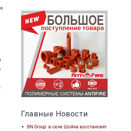
ия
и
ы
а
е
Главные Новости
BN Group: в селе Шойна восстановят