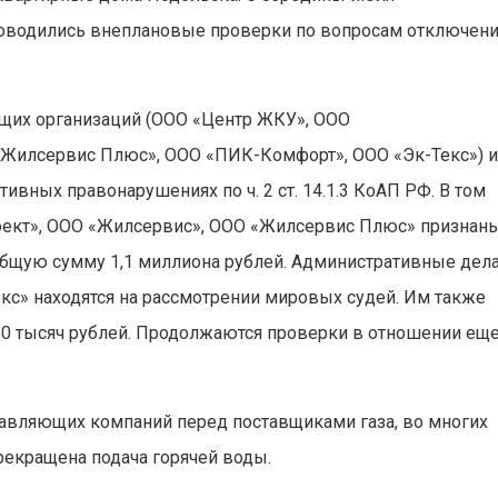
роводились внеплановые проверки по вопросам отключен
ющих организаций (ООО «Центр ЖКУ», ООО
Жилсервис Плюс», ООО «ПИК-Комфорт», ООО «Эк-Текс») 
вных правонарушениях по ч. 2 ст. 14.1.3 КоАП РФ. В том
ект», ООО «Жилсервис», ООО «Жилсервис Плюс» признан
бщую сумму 1,1 миллиона рублей. Административные дел
с» находятся на рассмотрении мировых судей. Им также
0 тысяч рублей. Продолжаются проверки в отношении ещ
равляющих компаний перед поставщиками газа, во многих
рекращена подача горячей воды.