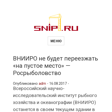
Новости
Сайт о строительной отрасли и
недвижимости в Россиии и за
МЕНЮ
рубежом. Каждый день
обновляются Новости
строительства, архитекутры,
строительств
блгоустройства, недвижимости и
другие связанные со стройкой
ВНИИРО не будет переезжать
рубрики
«на пустое место» —
и
Росрыболовство
Опубликовано
adm
-
16.08.2017 -
недвижимост
Всероссийский научно-
исследовательский институт рыбного
хозяйства и океанографии (ВНИИРО)
останется в своем текущем здании в