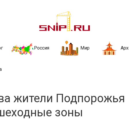
ительства и не
ии и за рубежом. Каждый день обновляются Новости строительства, ар
стройкой рубрики
рг
Россия
Мир
Арх
а
тва жители Подпорожья
ешеходные зоны