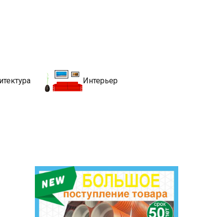
движимости
хитекутры, блгоустройства, недвижимости и другие связанные со
итектура
Интерьер