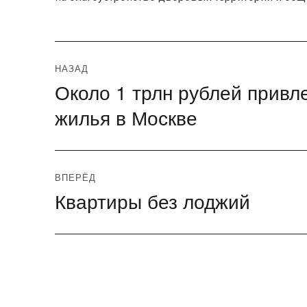
Навигация
НАЗАД
Около 1 трлн рублей привл
Предыдущая
по
запись:
жилья в Москве
записям
ВПЕРЁД
Квартиры без лоджий
Следующая
запись: