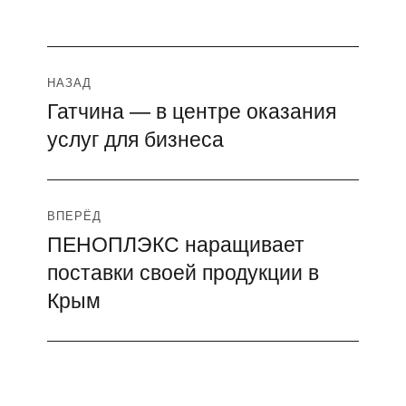
Навигация
НАЗАД
Гатчина — в центре оказания
Предыдущая
по
услуг для бизнеса
запись:
записям
ВПЕРЁД
ПЕНОПЛЭКС наращивает
Следующая
поставки своей продукции в
запись:
Крым