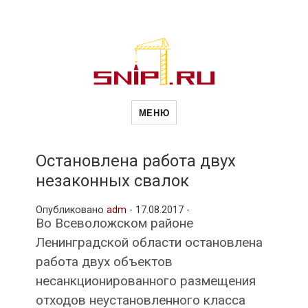
Новости
Сайт о строительной отрасли и
недвижимости в Россиии и за
МЕНЮ
рубежом. Каждый день
обновляются Новости
строительства, архитекутры,
строительств
блгоустройства, недвижимости и
другие связанные со стройкой
Остановлена работа двух
рубрики
незаконных свалок
и
Опубликовано
adm
-
17.08.2017 -
Во Всеволожском районе
недвижимост
Ленинградской области остановлена
работа двух объектов
несанкционированного размещения
отходов неустановленного класса