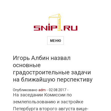
Новости
Сайт о строительной отрасли и
недвижимости в Россиии и за
МЕНЮ
рубежом. Каждый день
обновляются Новости
строительства, архитекутры,
строительств
блгоустройства, недвижимости и
другие связанные со стройкой
Игорь Албин назвал
рубрики
основные
и
градостроительные задачи
на ближайшую перспективу
недвижимост
Опубликовано
adm
-
02.08.2017 -
На заседании Комиссии по
землепользованию и застройке
Петербурга второго августа вице-