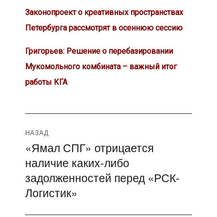
Законопроект о креативных пространствах
Петербурга рассмотрят в осеннюю сессию
Григорьев: Решение о перебазировании
Мукомольного комбината – важный итог
работы КГА
Навигация
НАЗАД
«Ямал СПГ» отрицается
Предыдущая
по
наличие каких-либо
запись:
записям
задолженностей перед «РСК-
Логистик»