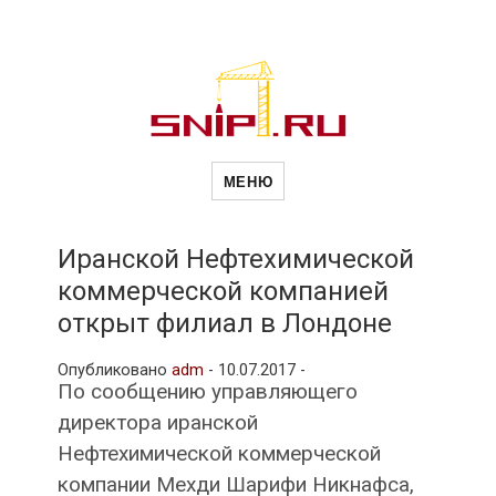
Новости
Сайт о строительной отрасли и
недвижимости в Россиии и за
МЕНЮ
рубежом. Каждый день
обновляются Новости
строительства, архитекутры,
строительств
блгоустройства, недвижимости и
другие связанные со стройкой
Иранской Нефтехимической
рубрики
коммерческой компанией
и
открыт филиал в Лондоне
Опубликовано
adm
-
10.07.2017 -
недвижимост
По сообщению управляющего
директора иранской
Нефтехимической коммерческой
компании Мехди Шарифи Никнафса,