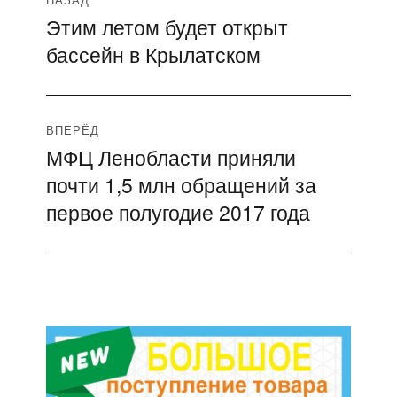
Навигация
Этим летом будет открыт
Предыдущая
по
бассейн в Крылатском
запись:
записям
ВПЕРЁД
МФЦ Ленобласти приняли
Следующая
почти 1,5 млн обращений за
запись:
первое полугодие 2017 года