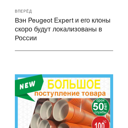
ВПЕРЁД
Вэн Peugeot Expert и его клоны
Следующая
скоро будут локализованы в
запись:
России