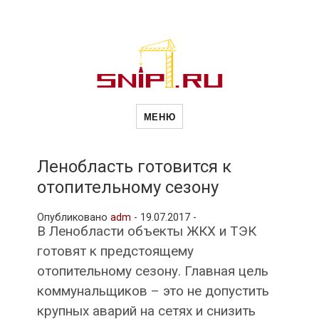
Новости
Сайт о строительной отрасли и
недвижимости в Россиии и за
МЕНЮ
рубежом. Каждый день
обновляются Новости
строительства, архитекутры,
строительств
блгоустройства, недвижимости и
другие связанные со стройкой
Ленобласть готовится к
рубрики
отопительному сезону
и
Опубликовано
adm
-
19.07.2017 -
В Ленобласти объекты ЖКХ и ТЭК
недвижимост
готовят к предстоящему
отопительному сезону. Главная цель
коммунальщиков – это не допустить
крупных аварий на сетях и снизить