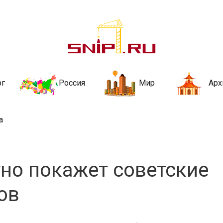
ительства и не
ии и за рубежом. Каждый день обновляются Новости строительства, ар
стройкой рубрики
рг
Россия
Мир
Арх
а
но покажет советские
ов