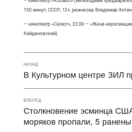
— кинотеатр «Космос» (необходима предварите
130 минут, СССР, 12+, режиссер Владимир Хотин
— кинотеатр «Салют», 22:00 — «Жена керосинщик
Кайдановский).
Навигация
НАЗАД
В Культурном центре ЗИЛ п
Предыдущая
по
запись:
записям
ВПЕРЁД
Столкновение эсминца США
Следующая
запись:
моряков пропали, 5 ранены