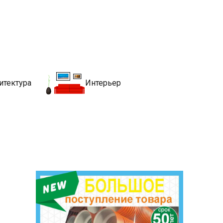
движимости
хитекутры, блгоустройства, недвижимости и другие связанные со
итектура
Интерьер