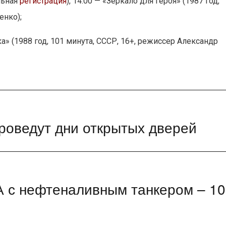
льная
регистрация
), 14:00 — «Зеркало для героя» (1987 год,
енко);
а» (1988 год, 101 минута, СССР, 16+, режиссер Александр
роведут дни открытых дверей
 с нефтеналивным танкером – 10