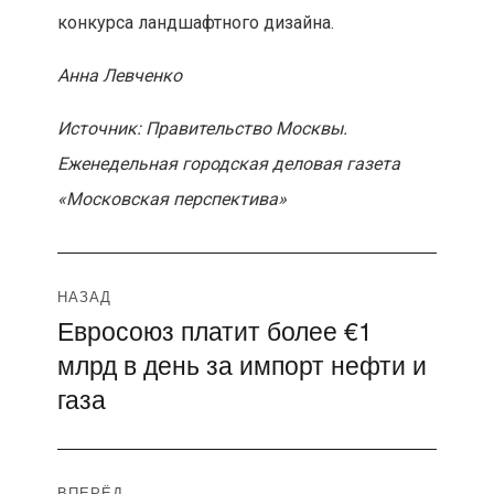
конкурса ландшафтного дизайна.
Анна Левченко
Источник: Правительство Москвы.
Еженедельная городская деловая газета
«Московская перспектива»
Навигация
НАЗАД
Евросоюз платит более €1
Предыдущая
по
млрд в день за импорт нефти и
запись:
записям
газа
ВПЕРЁД