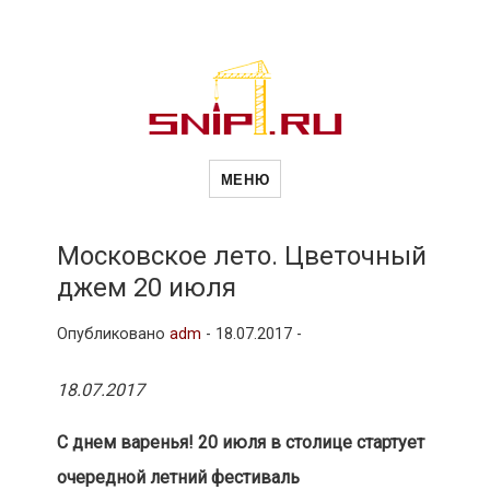
Новости
Сайт о строительной отрасли и
недвижимости в Россиии и за
МЕНЮ
рубежом. Каждый день
обновляются Новости
строительства, архитекутры,
строительств
блгоустройства, недвижимости и
другие связанные со стройкой
Московское лето. Цветочный
рубрики
джем 20 июля
и
Опубликовано
adm
-
18.07.2017 -
недвижимост
18.07.2017
С днем варенья! 20 июля в столице стартует
очередной летний фестиваль