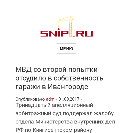
Новости
Сайт о строительной отрасли и
недвижимости в Россиии и за
МЕНЮ
рубежом. Каждый день
обновляются Новости
строительства, архитекутры,
строительств
блгоустройства, недвижимости и
другие связанные со стройкой
МВД со второй попытки
рубрики
отсудило в собственность
и
гаражи в Ивангороде
Опубликовано
adm
-
01.08.2017 -
недвижимост
Тринадцатый апелляционный
арбитражный суд поддержал жалобу
отдела Министерства внутренних дел
РФ по Кингисеппском району