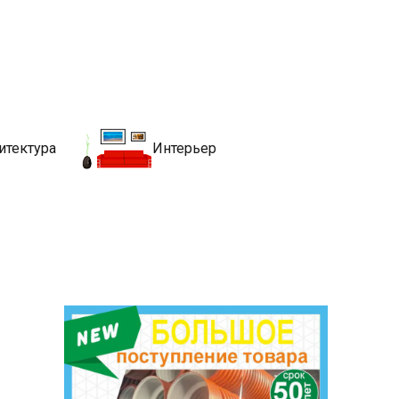
движимости
хитекутры, блгоустройства, недвижимости и другие связанные со
итектура
Интерьер
я