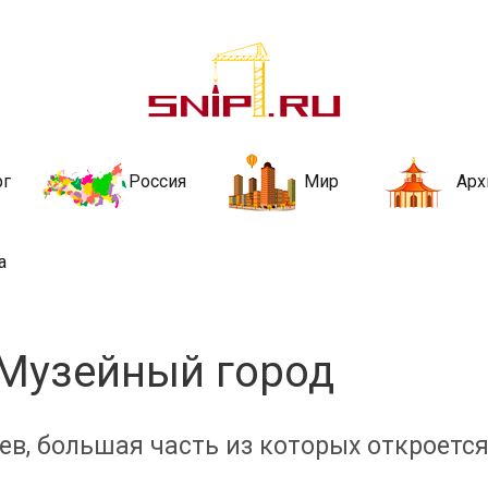
ительства и не
ии и за рубежом. Каждый день обновляются Новости строительства, ар
стройкой рубрики
рг
Россия
Мир
Арх
а
 Музейный город
ев, большая часть из которых откроетс