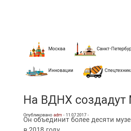
Новости стро
Сайт о строительной отрасли и недвижимости в Росси
Москва
Санкт-Петербу
Инновации
Спецтехник
На ВДНХ создадут
Опубликовано
adm
-
11.07.2017 -
Он объединит более десяти музе
в 2018 году.