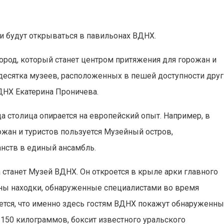
 будут открываться в павильонах ВДНХ.
ород, который станет центром притяжения для горожан и
 десятка музеев, расположенных в пешей доступности друг
ВДНХ Екатерина Проничева.
да столица опирается на европейский опыт. Например, в
жан и туристов пользуется Музейный остров,
нств в единый ансамбль.
станет Музей ВДНХ. Он откроется в крыле арки главного
ены находки, обнаруженные специалистами во время
ется, что именно здесь гостям ВДНХ покажут обнаруженн
 150 килограммов, боксит известного уральского