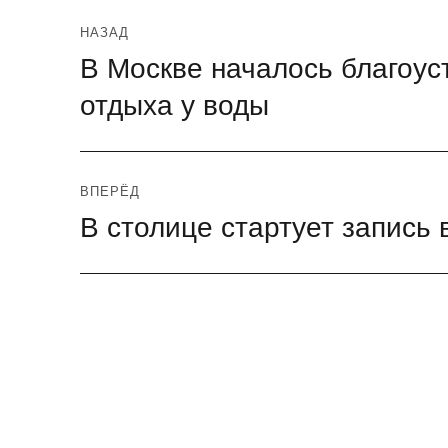
Навигация
НАЗАД
В Москве началось благоус
Предыдущая
по
запись:
отдыха у воды
записям
ВПЕРЁД
В столице стартует запись
Следующая
запись: