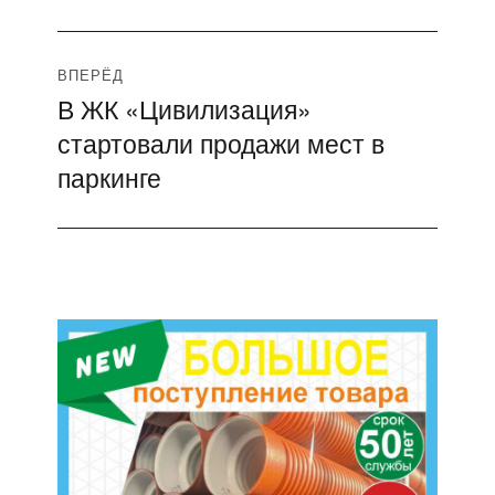
ВПЕРЁД
В ЖК «Цивилизация»
Следующая
стартовали продажи мест в
запись:
паркинге