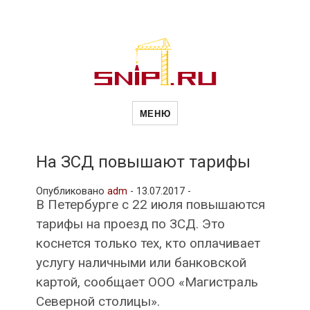
Новости
Сайт о строительной отрасли и
недвижимости в Россиии и за
МЕНЮ
рубежом. Каждый день
обновляются Новости
строительства, архитекутры,
строительств
блгоустройства, недвижимости и
другие связанные со стройкой
На ЗСД повышают тарифы
рубрики
и
Опубликовано
adm
-
13.07.2017 -
В Петербурге с 22 июля повышаются
тарифы на проезд по ЗСД. Это
недвижимост
коснется только тех, кто оплачивает
услугу наличными или банковской
картой, сообщает ООО «Магистраль
Северной столицы».