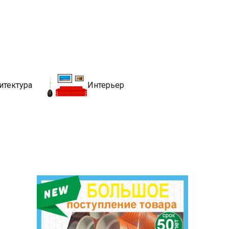
движимости
хитекутры, блгоустройства, недвижимости и другие связанные со
итектура
Интерьер