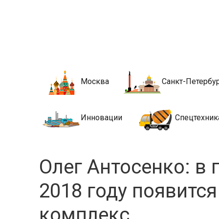
Новости стро
Сайт о строительной отрасли и недвижимости в Росси
Москва
Санкт-Петербу
Инновации
Спецтехник
Олег Антосенко: в
2018 году появитс
комплекс