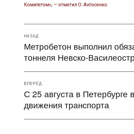
Комитетом», — отметил О. Антосенко.
Навигация
НАЗАД
Метробетон выполнил обяза
Предыдущая
по
запись:
тоннеля Невско-Василеост
записям
ВПЕРЁД
С 25 августа в Петербурге
Следующая
запись:
движения транспорта