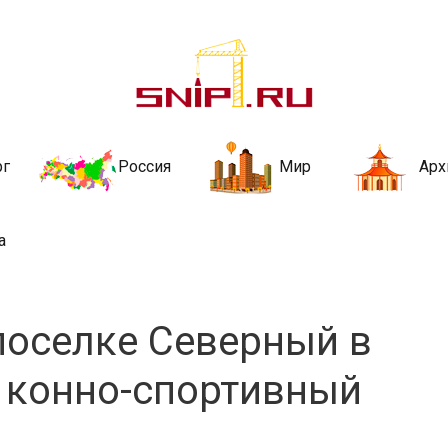
ительства и не
ии и за рубежом. Каждый день обновляются Новости строительства, ар
стройкой рубрики
рг
Россия
Мир
Арх
а
 поселке Северный в
я конно-спортивный