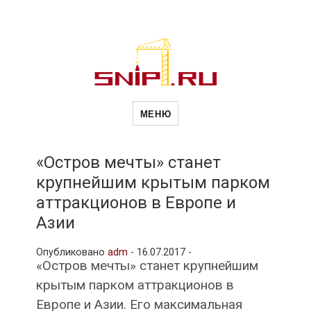
Новости
Сайт о строительной отрасли и
недвижимости в Россиии и за
МЕНЮ
рубежом. Каждый день
обновляются Новости
строительства, архитекутры,
строительств
блгоустройства, недвижимости и
другие связанные со стройкой
«Остров мечты» станет
рубрики
крупнейшим крытым парком
и
аттракционов в Европе и
Азии
недвижимост
Опубликовано
adm
-
16.07.2017 -
«Остров мечты» станет крупнейшим
крытым парком аттракционов в
Европе и Азии. Его максимальная