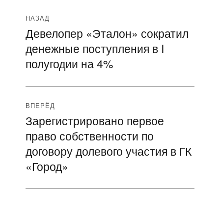
Навигация
НАЗАД
Девелопер «Эталон» сократил
Предыдущая
по
денежные поступления в I
запись:
записям
полугодии на 4%
ВПЕРЁД
Зарегистрировано первое
Следующая
право собственности по
запись:
договору долевого участия в ГК
«Город»