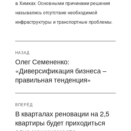
в Химках. Основными причинами решения
назывались отсутствие необходимой
инфраструктуры и транспортные проблемы.
Навигация
НАЗАД
Олег Семененко:
Предыдущая
по
«Диверсификация бизнеса –
запись:
записям
правильная тенденция»
ВПЕРЁД
В кварталах реновации на 2,5
Следующая
квартиры будет приходиться
запись: