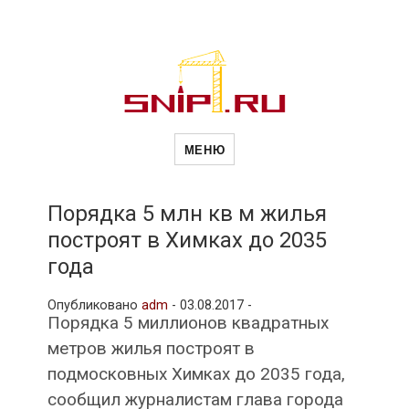
Новости
Сайт о строительной отрасли и
недвижимости в Россиии и за
МЕНЮ
рубежом. Каждый день
обновляются Новости
строительства, архитекутры,
строительств
блгоустройства, недвижимости и
другие связанные со стройкой
Порядка 5 млн кв м жилья
рубрики
построят в Химках до 2035
и
года
Опубликовано
adm
-
03.08.2017 -
недвижимост
Порядка 5 миллионов квадратных
метров жилья построят в
подмосковных Химках до 2035 года,
сообщил журналистам глава города