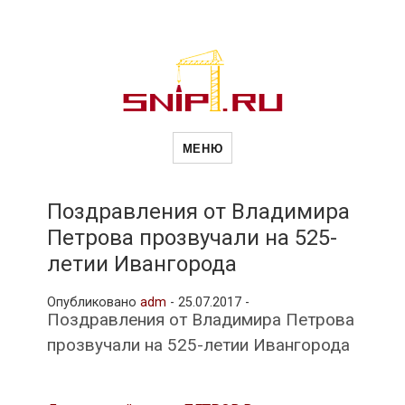
Новости
Сайт о строительной отрасли и
недвижимости в Россиии и за
МЕНЮ
рубежом. Каждый день
обновляются Новости
строительства, архитекутры,
строительств
блгоустройства, недвижимости и
другие связанные со стройкой
Поздравления от Владимира
рубрики
Петрова прозвучали на 525-
и
летии Ивангорода
Опубликовано
adm
-
25.07.2017 -
недвижимост
Поздравления от Владимира Петрова
прозвучали на 525-летии Ивангорода