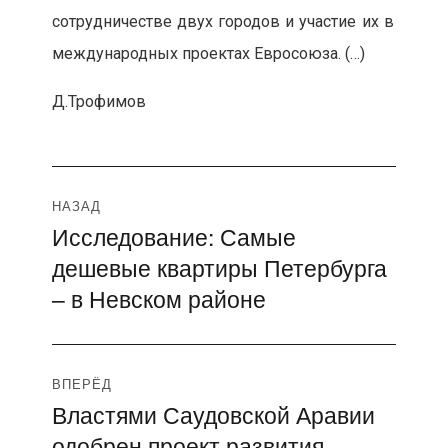
сотрудничестве двух городов и участие их в
международных проектах Евросоюза. (…)
Д.Трофимов
Навигация
НАЗАД
Исследование: Самые
Предыдущая
по
дешевые квартиры Петербурга
запись:
записям
– в Невском районе
ВПЕРЁД
Властями Саудовской Аравии
Следующая
одобрен проект развития
запись: