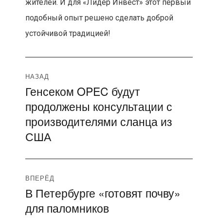
жителей. И для «Лидер Инвест» этот первый
подобный опыт решено сделать доброй
устойчивой традицией!
Навигация
НАЗАД
Генсеком OPEC будут
Предыдущая
по
продолжены консультации с
запись:
записям
производителями сланца из
США
ВПЕРЁД
В Петербурге «готовят почву»
Следующая
для паломников
запись: