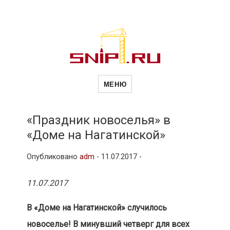
Новости
Сайт о строительной отрасли и
недвижимости в Россиии и за
МЕНЮ
рубежом. Каждый день
обновляются Новости
строительства, архитекутры,
строительств
блгоустройства, недвижимости и
другие связанные со стройкой
«Праздник новоселья» в
рубрики
«Доме на Нагатинской»
и
Опубликовано
adm
-
11.07.2017 -
недвижимост
11.07.2017
В «Доме на Нагатинской» случилось
новоселье! В минувший четверг для всех