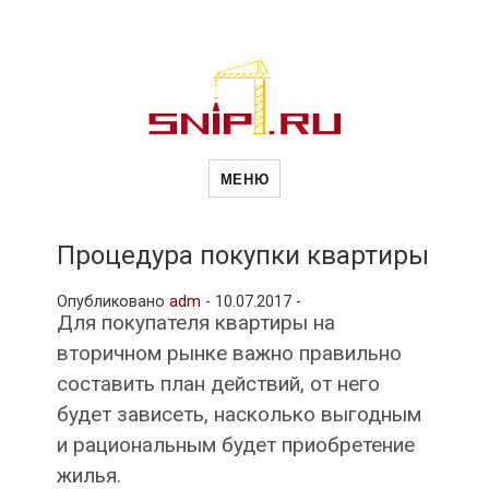
Новости
Сайт о строительной отрасли и
недвижимости в Россиии и за
МЕНЮ
рубежом. Каждый день
обновляются Новости
строительства, архитекутры,
строительств
блгоустройства, недвижимости и
другие связанные со стройкой
Процедура покупки квартиры
рубрики
и
Опубликовано
adm
-
10.07.2017 -
Для покупателя квартиры на
вторичном рынке важно правильно
недвижимост
составить план действий, от него
будет зависеть, насколько выгодным
и рациональным будет приобретение
жилья.