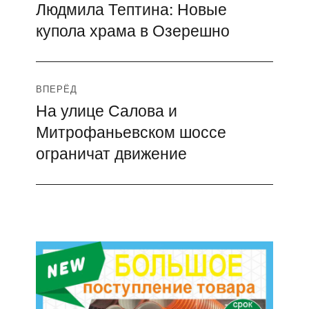
Людмила Тептина: Новые
Предыдущая
по
купола храма в Озерешно
запись:
записям
ВПЕРЁД
На улице Салова и
Следующая
Митрофаньевском шоссе
запись:
ограничат движение