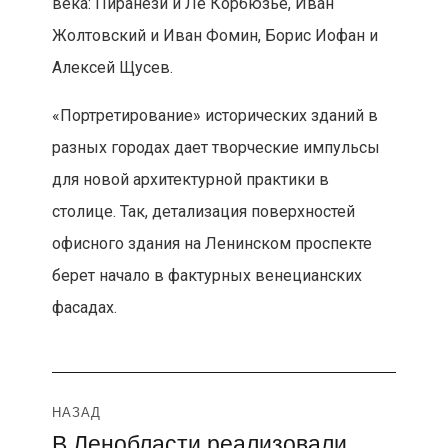
века: Пиранези и Ле Корбюзье, Иван
Жолтовский и Иван Фомин, Борис Иофан и
Алексей Щусев.
«Портретирование» исторических зданий в
разных городах дает творческие импульсы
для новой архитектурной практики в
столице. Так, детализация поверхностей
офисного здания на Ленинском проспекте
берет начало в фактурных венецианских
фасадах.
Навигация
НАЗАД
В Ленобласти реализовали
Предыдущая