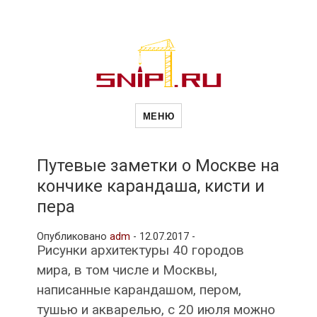
Новости
Сайт о строительной отрасли и
недвижимости в Россиии и за
МЕНЮ
рубежом. Каждый день
обновляются Новости
строительства, архитекутры,
строительств
блгоустройства, недвижимости и
другие связанные со стройкой
Путевые заметки о Москве на
рубрики
кончике карандаша, кисти и
и
пера
Опубликовано
adm
-
12.07.2017 -
недвижимост
Рисунки архитектуры 40 городов
мира, в том числе и Москвы,
написанные карандашом, пером,
тушью и акварелью, с 20 июля можно