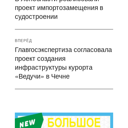
по
проект импортозамещения в
запись:
записям
судостроении
ВПЕРЁД
Главгосэкспертиза согласовала
Следующая
проект создания
запись:
инфраструктуры курорта
«Ведучи» в Чечне