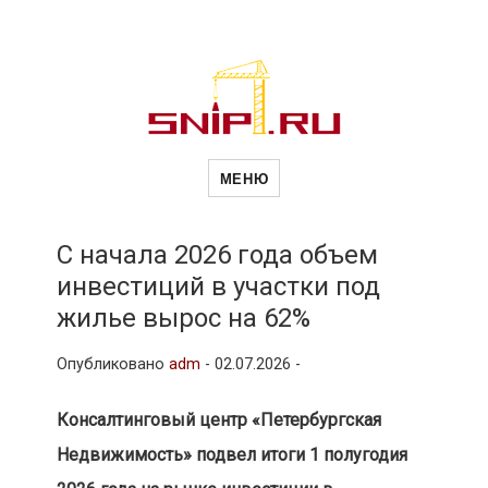
Новости
Сайт о строительной отрасли и
недвижимости в Россиии и за
МЕНЮ
рубежом. Каждый день
обновляются Новости
строительства, архитекутры,
строительств
блгоустройства, недвижимости и
другие связанные со стройкой
С начала 2026 года объем
рубрики
инвестиций в участки под
и
жилье вырос на 62%
Опубликовано
adm
-
02.07.2026 -
недвижимост
Консалтинговый центр «Петербургская
Недвижимость» подвел итоги 1 полугодия