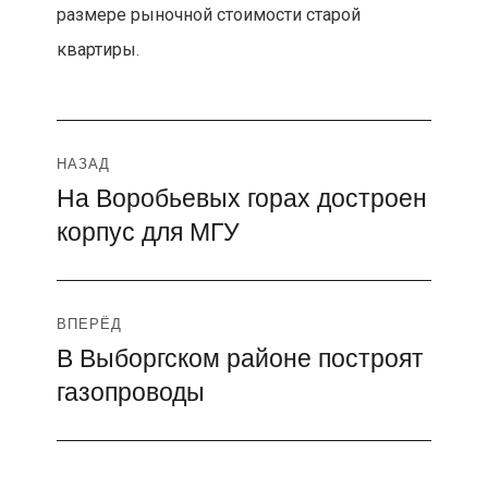
размере рыночной стоимости старой
квартиры.
Навигация
НАЗАД
На Воробьевых горах достроен
Предыдущая
по
корпус для МГУ
запись:
записям
ВПЕРЁД
В Выборгском районе построят
Следующая
газопроводы
запись: