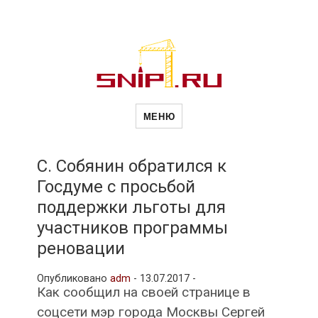
Новости
Сайт о строительной отрасли и
недвижимости в Россиии и за
МЕНЮ
рубежом. Каждый день
обновляются Новости
строительства, архитекутры,
строительств
блгоустройства, недвижимости и
другие связанные со стройкой
С. Собянин обратился к
рубрики
Госдуме с просьбой
и
поддержки льготы для
участников программы
недвижимост
реновации
Опубликовано
adm
-
13.07.2017 -
Как сообщил на своей странице в
соцсети мэр города Москвы Сергей