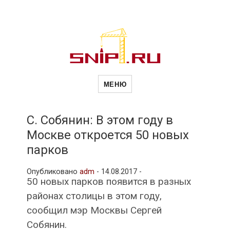
Новости
Сайт о строительной отрасли и
недвижимости в Россиии и за
МЕНЮ
рубежом. Каждый день
обновляются Новости
строительства, архитекутры,
строительств
блгоустройства, недвижимости и
другие связанные со стройкой
С. Собянин: В этом году в
рубрики
Москве откроется 50 новых
и
парков
Опубликовано
adm
-
14.08.2017 -
недвижимост
50 новых парков появится в разных
районах столицы в этом году,
сообщил мэр Москвы Сергей
Собянин.