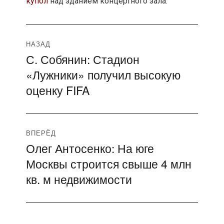
купол
над зданием концертного зала.
Навигация
НАЗАД
С. Собянин: Стадион
Предыдущая
по
«Лужники» получил высокую
запись:
записям
оценку FIFA
ВПЕРЁД
Олег Антосенко: На юге
Следующая
Москвы строится свыше 4 млн
запись:
кв. м недвижимости