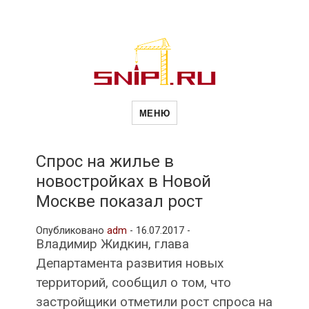
Новости
Сайт о строительной отрасли и
недвижимости в Россиии и за
МЕНЮ
рубежом. Каждый день
обновляются Новости
строительства, архитекутры,
строительств
блгоустройства, недвижимости и
другие связанные со стройкой
Спрос на жилье в
рубрики
новостройках в Новой
и
Москве показал рост
Опубликовано
adm
-
16.07.2017 -
недвижимост
Владимир Жидкин, глава
Департамента развития новых
территорий, сообщил о том, что
застройщики отметили рост спроса на