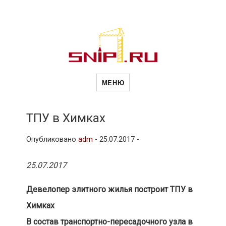
Новости
Сайт о строительной отрасли и
недвижимости в Россиии и за
МЕНЮ
рубежом. Каждый день
обновляются Новости
строительства, архитекутры,
строительств
блгоустройства, недвижимости и
другие связанные со стройкой
ТПУ в Химках
рубрики
и
Опубликовано
adm
-
25.07.2017 -
25.07.2017
недвижимост
Девелопер элитного жилья построит ТПУ в
Химках
В состав транспортно-пересадочного узла в