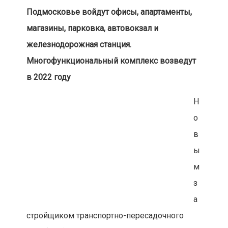
Подмосковье войдут офисы, апартаменты,
магазины, парковка, автовокзал и
железнодорожная станция.
Многофункциональный комплекс возведут
в 2022 году
Н
о
в
ы
м
з
а
стройщиком транспортно-пересадочного