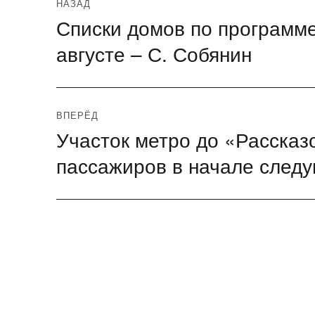
Навигация
НАЗАД
Списки домов по программе
Предыдущая
по
запись:
августе – С. Собянин
записям
ВПЕРЁД
Участок метро до «Рассказ
Следующая
запись:
пассажиров в начале следу