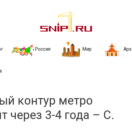
ительства и не
ии и за рубежом. Каждый день обновляются Новости строительства, ар
стройкой рубрики
рг
Россия
Мир
Арх
а
ый контур метро
 через 3-4 года – С.