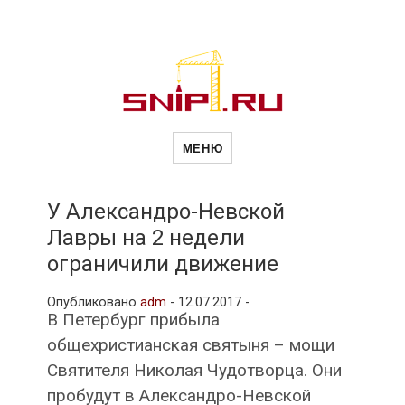
Новости
Сайт о строительной отрасли и
недвижимости в Россиии и за
МЕНЮ
рубежом. Каждый день
обновляются Новости
строительства, архитекутры,
строительств
блгоустройства, недвижимости и
другие связанные со стройкой
У Александро-Невской
рубрики
Лавры на 2 недели
и
ограничили движение
Опубликовано
adm
-
12.07.2017 -
недвижимост
В Петербург прибыла
общехристианская святыня – мощи
Святителя Николая Чудотворца. Они
пробудут в Александро-Невской