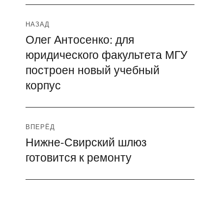
Навигация
НАЗАД
Олег Антосенко: для
Предыдущая
по
юридического факультета МГУ
запись:
записям
построен новый учебный
корпус
ВПЕРЁД
Нижне-Свирский шлюз
Следующая
готовится к ремонту
запись: