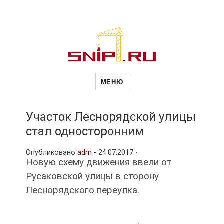
Новости
Сайт о строительной отрасли и
недвижимости в Россиии и за
МЕНЮ
рубежом. Каждый день
обновляются Новости
строительства, архитекутры,
строительств
блгоустройства, недвижимости и
другие связанные со стройкой
Участок Леснорядской улицы
рубрики
стал односторонним
и
Опубликовано
adm
-
24.07.2017 -
Новую схему движения ввели от
недвижимост
Русаковской улицы в сторону
Леснорядского переулка.