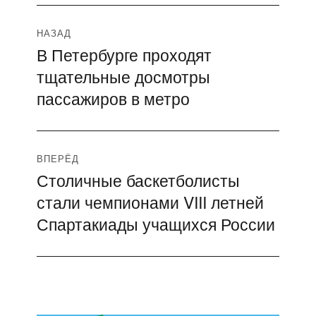
Навигация
НАЗАД
В Петербурге проходят
Предыдущая
по
тщательные досмотры
запись:
записям
пассажиров в метро
ВПЕРЁД
Столичные баскетболисты
Следующая
стали чемпионами VIII летней
запись:
Спартакиады учащихся России