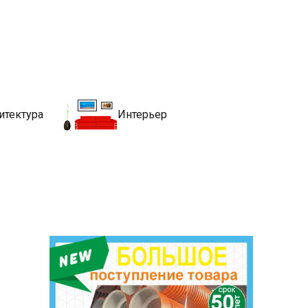
движимости
хитекутры, блгоустройства, недвижимости и другие связанные со
итектура
Интерьер