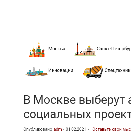
Новости стро
Сайт о строительной отрасли и недвижимости в Росси
Москва
Санкт-Петербу
Инновации
Спецтехник
В Москве выберут 
социальных проект
Опубликовано
adm
-
01.02.2021 -
Оставьте свои мы