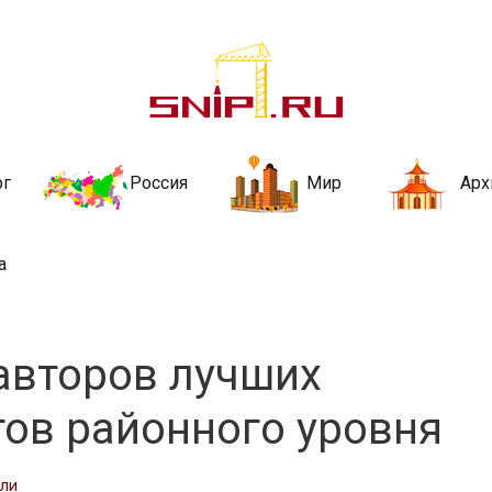
ительства и не
ии и за рубежом. Каждый день обновляются Новости строительства, ар
стройкой рубрики
рг
Россия
Мир
Арх
а
авторов лучших
ов районного уровня
сли