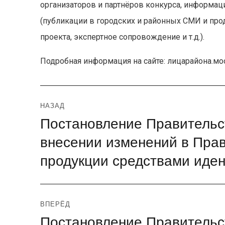
организаторов и партнёров конкурса, информа
(публикации в городских и районных СМИ и про
проекта, экспертное сопровождение и т.д.).
Подробная информация на сайте: лицарайона.мо
Навигация
НАЗАД
Постановление Правительст
Предыдущая
по
запись:
внесении изменений в Пра
записям
продукции средствами иде
ВПЕРЁД
Постановление Правительст
Следующая