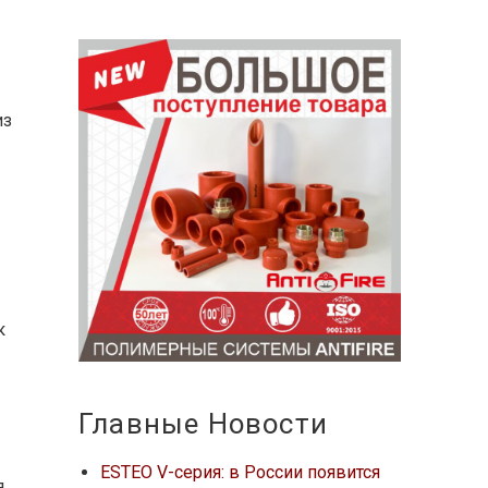
из
к
Главные Новости
ESTEO V-серия: в России появится
я