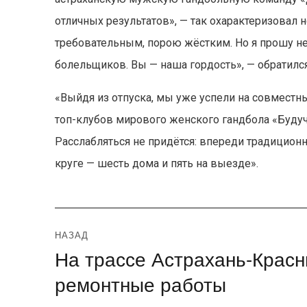
отличных результатов», — так охарактеризовал 
требовательным, порою жёстким. Но я прошу не
болельщиков. Вы — наша гордость», — обратилс
«Выйдя из отпуска, мы уже успели на совместн
топ-клубов мирового женского гандбола «Буду
Расслабляться не придётся: впереди традицион
круге — шесть дома и пять на выезде».
Навигация
НАЗАД
На трассе Астрахань-Крас
Предыдущая
по
запись:
ремонтные работы
записям