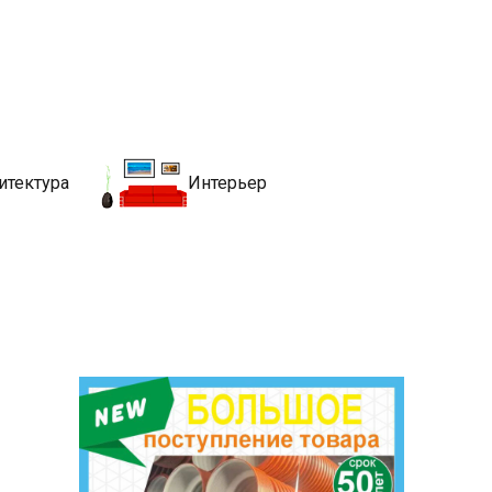
движимости
хитекутры, блгоустройства, недвижимости и другие связанные со
итектура
Интерьер