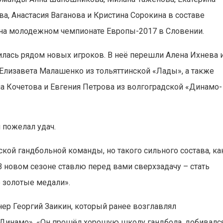
а, Анастасия Ваганова и Кристина Сорокина в составе
на молодежном чемпионате Европы-2017 в Словении.
илась рядом новых игроков. В неё перешли Алена Ихнева 
Елизавета Малашенко из тольяттинской «Лады», а также
на Кочетова и Евгения Петрова из волгоградской «Динамо-
 пожелал удач.
ой гандбольной команды, но такого сильного состава, ка
 В новом сезоне ставлю перед вами сверхзадачу – стать
 золотые медали».
нер Георгий Заикин, который ранее возглавлял
Динамо». «Он прошёл хорошую школу гандбола, добивалс