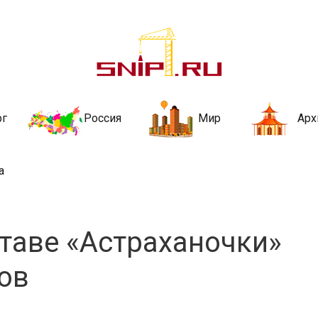
ительства и не
ии и за рубежом. Каждый день обновляются Новости строительства, ар
стройкой рубрики
рг
Россия
Мир
Арх
а
таве «Астраханочки»
ов