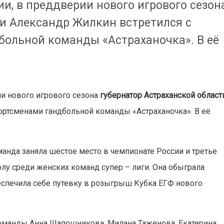
и, в преддверии нового игрового сезон
ти Александр Жилкин встретился с
больной команды «Астраханочка». В её
и нового игрового сезона
губернатор Астраханской област
портсменами гандбольной команды «Астраханочка». В её
нда заняла шестое место в чемпионате России и третье
олу среди женских команд супер – лиги. Она обыграла
беспечила себе путевку в розыгрыш Кубка ЕГФ нового
команды Анна Шапошникова, Милана Таженова, Екатерина