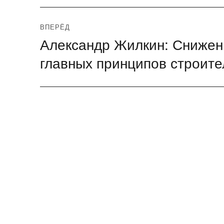
ВПЕРЁД
Александр Жилкин: Снижени
Следующая
запись:
главных принципов строите