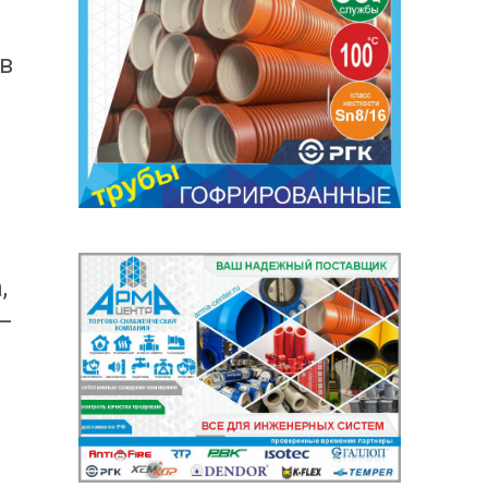
в
,
–