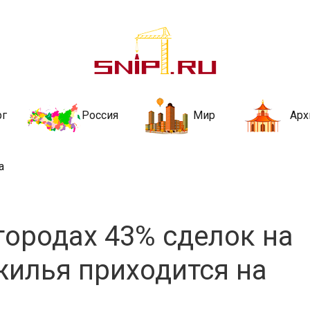
ительства и не
ии и за рубежом. Каждый день обновляются Новости строительства, ар
стройкой рубрики
рг
Россия
Мир
Арх
а
городах 43% сделок на
илья приходится на