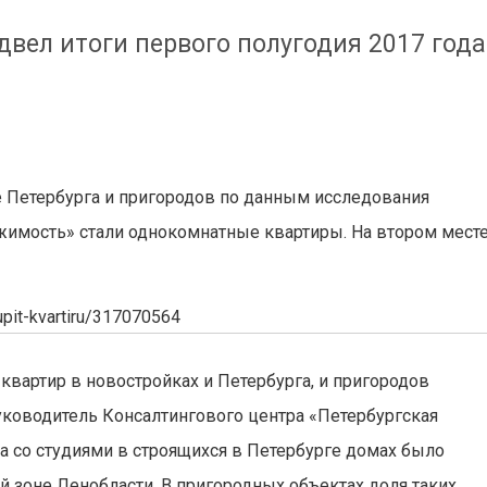
одвел итоги первого полугодия 2017 года
Петербурга и пригородов по данным исследования
жимость» стали однокомнатные квартиры. На втором мест
kupit-kvartiru/317070564
вартир в новостройках и Петербурга, и пригородов
руководитель Консалтингового центра «Петербургская
а со студиями в строящихся в Петербурге домах было
й зоне Ленобласти. В пригородных объектах доля таких