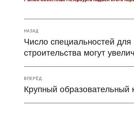
Навигация
НАЗАД
Число специальностей для 
Предыдущая
по
запись:
строительства могут увелич
записям
ВПЕРЁД
Крупный образовательный 
Следующая
запись: