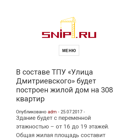
Новости
Сайт о строительной отрасли и
недвижимости в Россиии и за
МЕНЮ
рубежом. Каждый день
обновляются Новости
строительства, архитекутры,
строительств
блгоустройства, недвижимости и
другие связанные со стройкой
В составе ТПУ «Улица
рубрики
Дмитриевского» будет
и
построен жилой дом на 308
квартир
недвижимост
Опубликовано
adm
-
25.07.2017 -
Здание будет с переменной
этажностью – от 16 до 19 этажей.
Общая жилая площадь составит