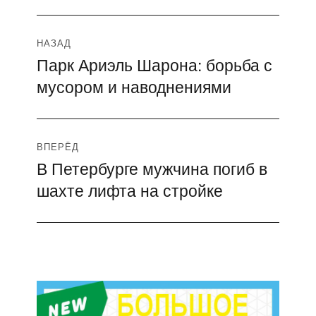
Навигация
НАЗАД
Парк Ариэль Шарона: борьба с
Предыдущая
по
мусором и наводнениями
запись:
записям
ВПЕРЁД
В Петербурге мужчина погиб в
Следующая
шахте лифта на стройке
запись: