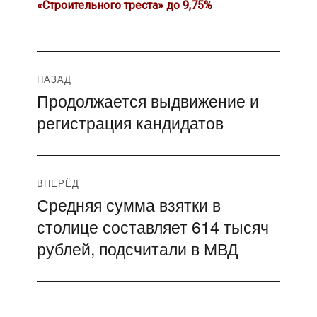
«Строительного треста» до 9,75%
Навигация
НАЗАД
Продолжается выдвижение и
Предыдущая
по
регистрация кандидатов
запись:
записям
ВПЕРЁД
Средняя сумма взятки в
Следующая
столице составляет 614 тысяч
запись:
рублей, подсчитали в МВД