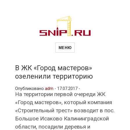
Новости
Сайт о строительной отрасли и
недвижимости в Россиии и за
МЕНЮ
рубежом. Каждый день
обновляются Новости
строительства, архитекутры,
строительств
блгоустройства, недвижимости и
другие связанные со стройкой
В ЖК «Город мастеров»
рубрики
озеленили территорию
и
Опубликовано
adm
-
17.07.2017 -
На территории первой очереди ЖК
недвижимост
«Город мастеров», который компания
«Строительный трест» возводит в пос.
Большое Исаково Калининградской
области, посадили деревья и