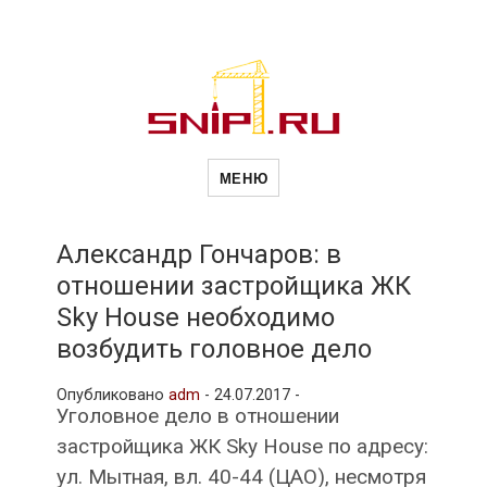
Новости
Сайт о строительной отрасли и
недвижимости в Россиии и за
МЕНЮ
рубежом. Каждый день
обновляются Новости
строительства, архитекутры,
строительств
блгоустройства, недвижимости и
другие связанные со стройкой
Александр Гончаров: в
рубрики
отношении застройщика ЖК
и
Sky House необходимо
возбудить головное дело
недвижимост
Опубликовано
adm
-
24.07.2017 -
Уголовное дело в отношении
застройщика ЖК Sky House по адресу:
ул. Мытная, вл. 40-44 (ЦАО), несмотря