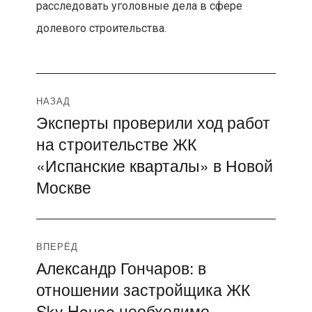
расследовать уголовные дела в сфере
долевого строительства.
Навигация
НАЗАД
Эксперты проверили ход работ
Предыдущая
по
на строительстве ЖК
запись:
записям
«Испанские кварталы» в Новой
Москве
ВПЕРЁД
Александр Гончаров: в
Следующая
отношении застройщика ЖК
запись:
Sky House необходимо