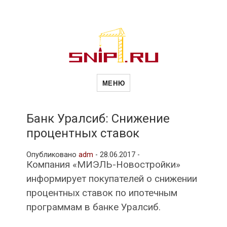
Новости
Сайт о строительной отрасли и
недвижимости в Россиии и за
МЕНЮ
рубежом. Каждый день
обновляются Новости
строительства, архитекутры,
строительств
блгоустройства, недвижимости и
другие связанные со стройкой
Банк Уралсиб: Снижение
рубрики
процентных ставок
и
Опубликовано
adm
-
28.06.2017 -
Компания «МИЭЛЬ-Новостройки»
недвижимост
информирует покупателей о снижении
процентных ставок по ипотечным
программам в банке Уралсиб.