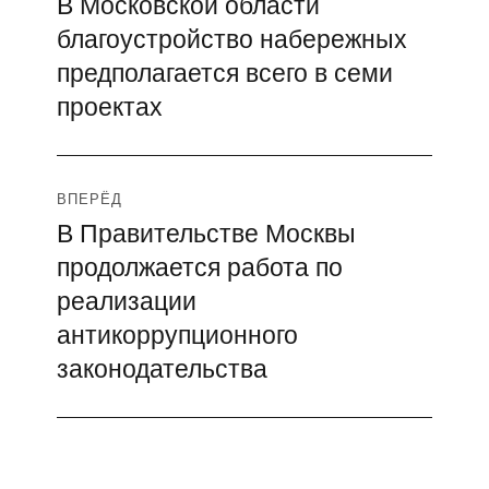
В Московской области
Предыдущая
по
благоустройство набережных
запись:
записям
предполагается всего в семи
проектах
ВПЕРЁД
В Правительстве Москвы
Следующая
продолжается работа по
запись:
реализации
антикоррупционного
законодательства