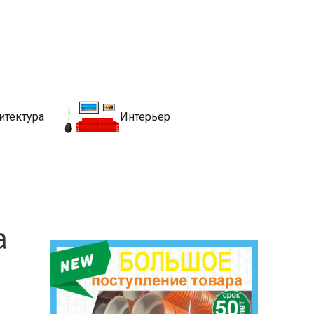
движимости
хитекутры, блгоустройства, недвижимости и другие связанные со
итектура
Интерьер
а