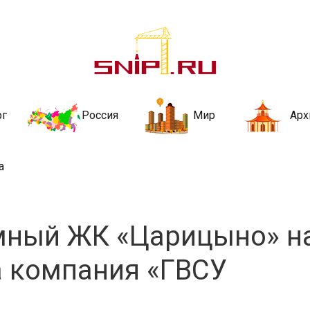
ительства и не
ии и за рубежом. Каждый день обновляются Новости строительства, ар
стройкой рубрики
рг
Россия
Мир
Арх
а
мный ЖК «Царицыно» н
а компания «ГВСУ