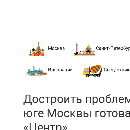
Новости стро
Сайт о строительной отрасли и недвижимости в Росси
Москва
Санкт-Петербу
Инновации
Спецтехник
Достроить пробле
юге Москвы готов
«Центр»