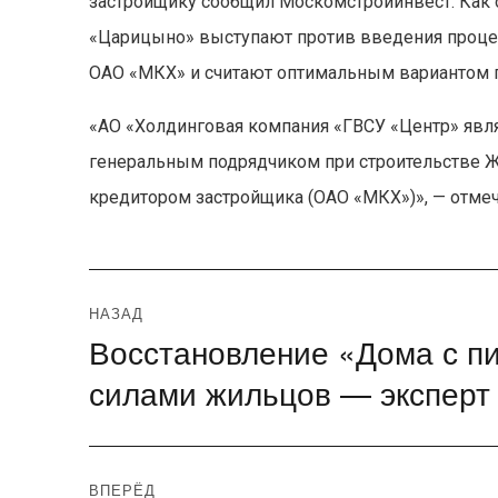
застройщику сообщил Москомстройинвест. Как 
«Царицыно» выступают против введения проце
ОАО «МКХ» и считают оптимальным вариантом п
«АО «Холдинговая компания «ГВСУ «Центр» явл
генеральным подрядчиком при строительстве 
кредитором застройщика (ОАО «МКХ»)», — отмеч
Навигация
НАЗАД
Восстановление «Дома с п
Предыдущая
по
запись:
силами жильцов — эксперт
записям
ВПЕРЁД