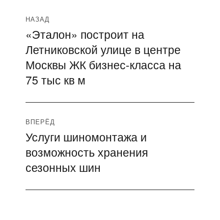
Навигация
НАЗАД
«Эталон» построит на
Предыдущая
по
Летниковской улице в центре
запись:
записям
Москвы ЖК бизнес-класса на
75 тыс кв м
ВПЕРЁД
Услуги шиномонтажа и
Следующая
возможность хранения
запись:
сезонных шин