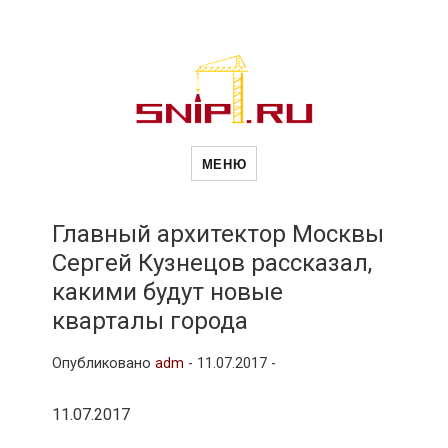
Новости
Сайт о строительной отрасли и
недвижимости в Россиии и за
МЕНЮ
рубежом. Каждый день
обновляются Новости
строительства, архитекутры,
строительств
блгоустройства, недвижимости и
другие связанные со стройкой
Главный архитектор Москвы
рубрики
Сергей Кузнецов рассказал,
и
какими будут новые
кварталы города
недвижимост
Опубликовано
adm
-
11.07.2017 -
11.07.2017