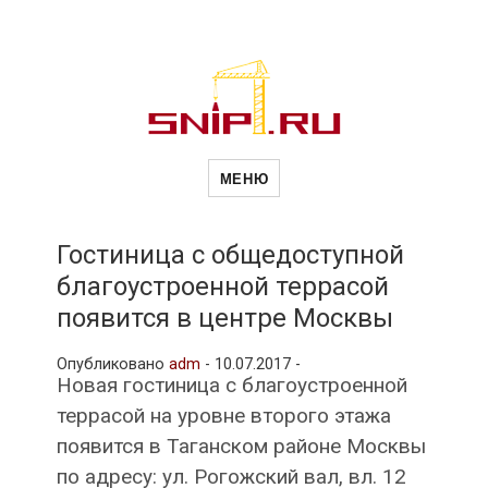
Новости
Сайт о строительной отрасли и
недвижимости в Россиии и за
МЕНЮ
рубежом. Каждый день
обновляются Новости
строительства, архитекутры,
строительств
блгоустройства, недвижимости и
другие связанные со стройкой
Гостиница с общедоступной
рубрики
благоустроенной террасой
и
появится в центре Москвы
Опубликовано
adm
-
10.07.2017 -
недвижимост
Новая гостиница с благоустроенной
террасой на уровне второго этажа
появится в Таганском районе Москвы
по адресу: ул. Рогожский вал, вл. 12