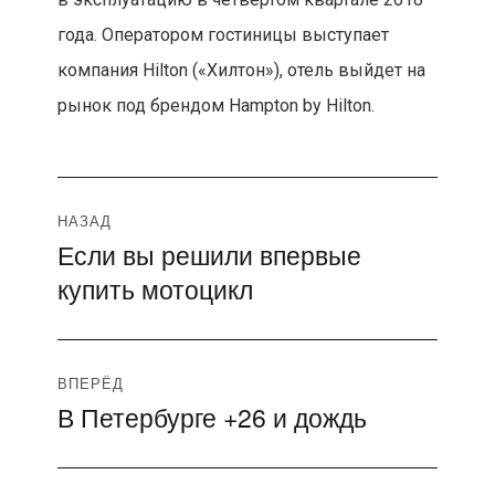
года. Оператором гостиницы выступает
компания Hilton («Хилтон»), отель выйдет на
рынок под брендом Hampton by Hilton.
Навигация
НАЗАД
Если вы решили впервые
Предыдущая
по
купить мотоцикл
запись:
записям
ВПЕРЁД
В Петербурге +26 и дождь
Следующая
запись: