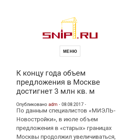
Новости
Сайт о строительной отрасли и
недвижимости в Россиии и за
МЕНЮ
рубежом. Каждый день
обновляются Новости
строительства, архитекутры,
строительств
блгоустройства, недвижимости и
другие связанные со стройкой
К концу года объем
рубрики
предложения в Москве
и
достигнет 3 млн кв. м
Опубликовано
adm
-
08.08.2017 -
недвижимост
По данным специалистов «МИЭЛЬ-
Новостройки», в июле объем
предложения в «старых» границах
Москвы продолжил увеличиваться,