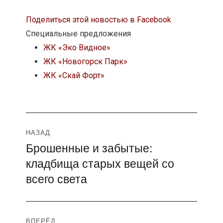
Поделиться этой новостью в Facebook
Специальные предложения
ЖК «Эко Видное»
ЖК «Новогорск Парк»
ЖК «Скай Форт»
Навигация
НАЗАД
Брошенные и забытые:
Предыдущая
по
кладбища старых вещей со
запись:
записям
всего света
ВПЕРЁД