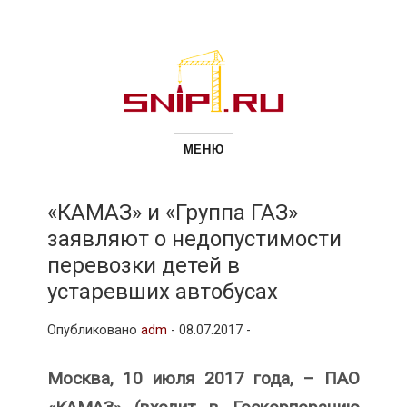
Новости
Сайт о строительной отрасли и
недвижимости в Россиии и за
МЕНЮ
рубежом. Каждый день
обновляются Новости
строительства, архитекутры,
строительств
блгоустройства, недвижимости и
другие связанные со стройкой
«КАМАЗ» и «Группа ГАЗ»
рубрики
заявляют о недопустимости
и
перевозки детей в
устаревших автобусах
недвижимост
Опубликовано
adm
-
08.07.2017 -
Москва, 10 июля 2017 года, – ПАО