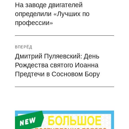
На заводе двигателей
Предыдущая
по
определили «Лучших по
запись:
записям
профессии»
ВПЕРЁД
Дмитрий Пуляевский: День
Следующая
Рождества святого Иоанна
запись:
Предтечи в Сосновом Бору