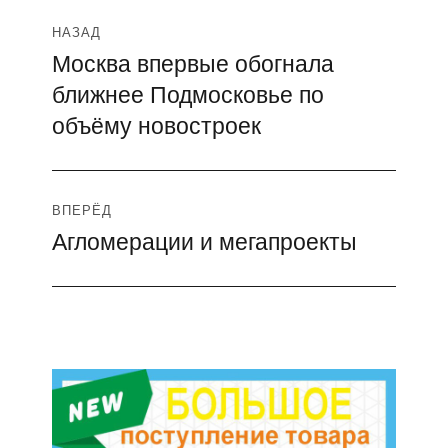
Навигация
НАЗАД
Москва впервые обогнала
Предыдущая
по
ближнее Подмосковье по
запись:
записям
объёму новостроек
ВПЕРЁД
Агломерации и мегапроекты
Следующая
запись: