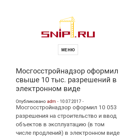
Новости
Сайт о строительной отрасли и
недвижимости в Россиии и за
МЕНЮ
рубежом. Каждый день
обновляются Новости
строительства, архитекутры,
строительств
блгоустройства, недвижимости и
другие связанные со стройкой
Мосгосстройнадзор оформил
рубрики
свыше 10 тыс. разрешений в
и
электронном виде
Опубликовано
adm
-
10.07.2017 -
недвижимост
Мосгосстройнадзор оформил 10 053
разрешения на строительство и ввод
объектов в эксплуатацию (в том
числе продлений) в электронном виде