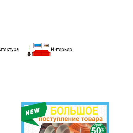
движимости
хитекутры, блгоустройства, недвижимости и другие связанные со
итектура
Интерьер