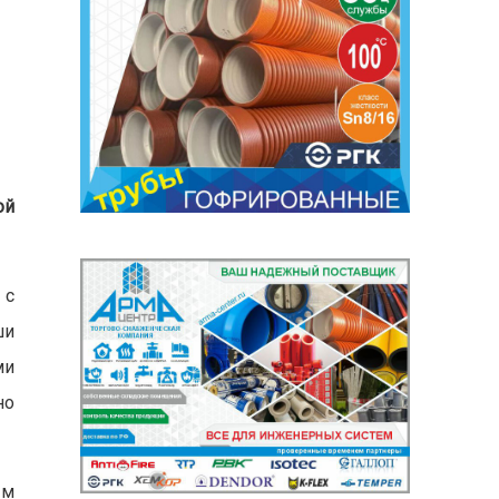
ой
 с
ши
ми
но
ым