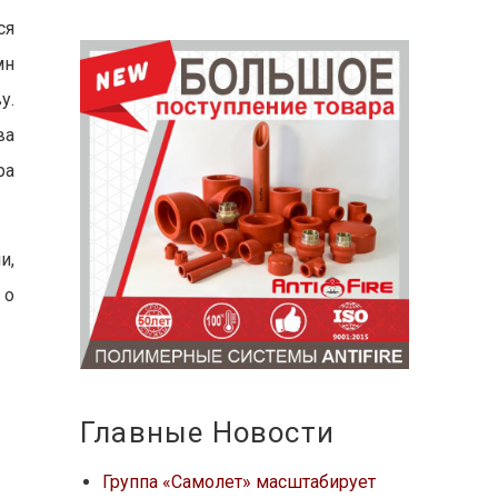
ся
мн
у.
ва
ра
и,
 о
Главные Новости
Группа «Самолет» масштабирует