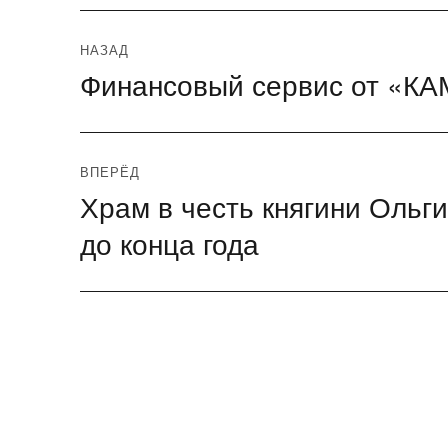
Навигация
НАЗАД
Финансовый сервис от «КАМ
Предыдущая
по
запись:
записям
ВПЕРЁД
Храм в честь княгини Ольг
Следующая
запись:
до конца года