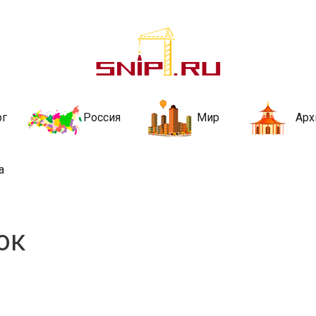
ительства и не
ии и за рубежом. Каждый день обновляются Новости строительства, ар
стройкой рубрики
рг
Россия
Мир
Арх
а
ок