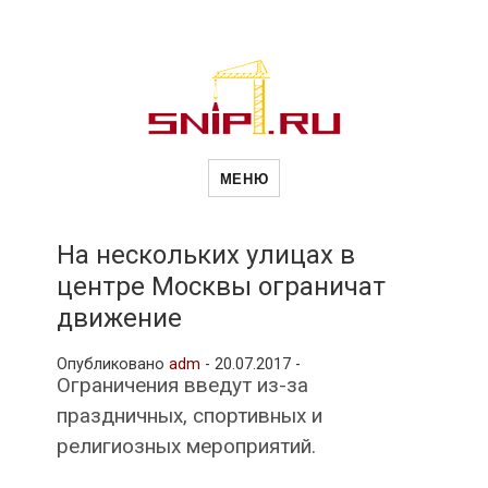
Новости
Сайт о строительной отрасли и
недвижимости в Россиии и за
МЕНЮ
рубежом. Каждый день
обновляются Новости
строительства, архитекутры,
строительств
блгоустройства, недвижимости и
другие связанные со стройкой
На нескольких улицах в
рубрики
центре Москвы ограничат
и
движение
Опубликовано
adm
-
20.07.2017 -
недвижимост
Ограничения введут из-за
праздничных, спортивных и
религиозных мероприятий.