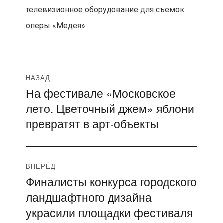
телевизионное оборудование для съемок
оперы «Медея».
Навигация
НАЗАД
На фестивале «Московское
Предыдущая
по
лето. Цветочный джем» яблони
запись:
записям
превратят в арт-объекты
ВПЕРЁД
Финалисты конкурса городского
Следующая
ландшафтного дизайна
запись:
украсили площадки фестиваля