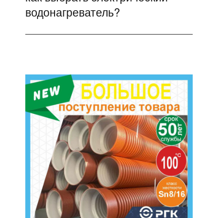
записям
водонагреватель?