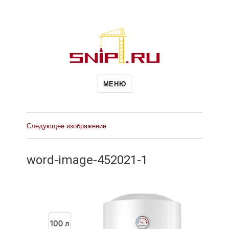
Новости
Сайт о строительной отрасли и
недвижимости в Россиии и за
МЕНЮ
рубежом. Каждый день
обновляются Новости
строительства, архитекутры,
строительств
блгоустройства, недвижимости и
другие связанные со стройкой
рубрики
Следующее изображение
и
word-image-452021-1
недвижимост