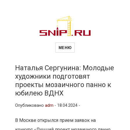
Новости
Сайт о строительной отрасли и
недвижимости в Россиии и за
МЕНЮ
рубежом. Каждый день
обновляются Новости
строительства, архитекутры,
строительств
блгоустройства, недвижимости и
другие связанные со стройкой
Наталья Сергунина: Молодые
рубрики
художники подготовят
и
проекты мозаичного панно к
юбилею ВДНХ
недвижимост
Опубликовано
adm
-
18.04.2024 -
В Москве открылся прием заявок на
конкурс «Лучший проект мозаичного панно