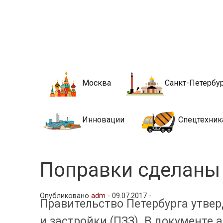
Новости стро
Сайт о строительной отрасли и недвижимости в Росси
Москва
Санкт-Петербу
Инновации
Спецтехник
Поправки сделаны
Опубликовано
adm
-
09.07.2017 -
Правительство Петербурга утве
и застройки (ПЗЗ). В документ