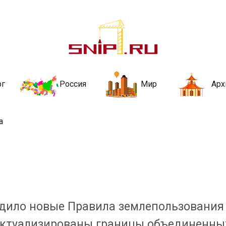
ительства и не
ии и за рубежом. Каждый день обновляются Новости строительства, ар
стройкой рубрики
рг
Россия
Мир
Арх
а
рдило новые Правила землепользования
е актуализированы границы объединенны