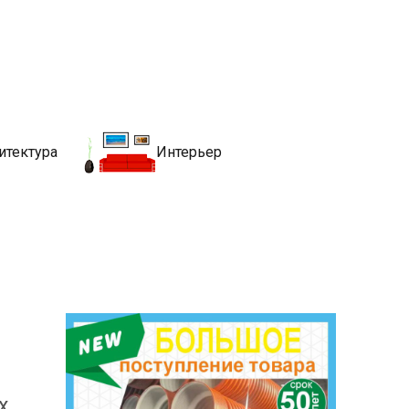
движимости
хитекутры, блгоустройства, недвижимости и другие связанные со
итектура
Интерьер
х