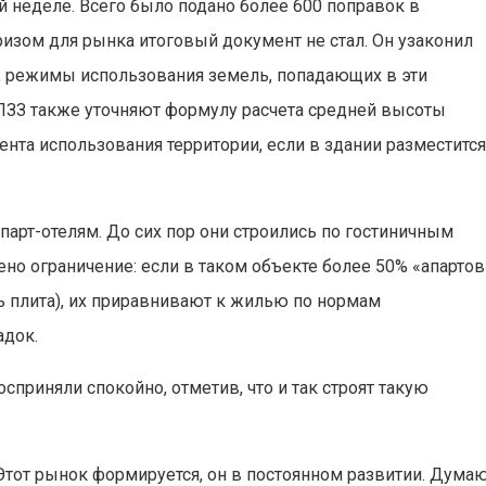
 неделе. Всего было подано более 600 поправок в
ризом для рынка итоговый документ не стал. Он узаконил
, режимы использования земель, попадающих в эти
 ПЗЗ также уточняют формулу расчета средней высоты
нта использования территории, если в здании разместитс
парт-отелям. До сих пор они строились по гостиничным
но ограничение: если в таком объекте более 50% «апартов
ть плита), их приравнивают к жилью по нормам
адок.
приняли спокойно, отметив, что и так строят такую
тот рынок формируется, он в постоянном развитии. Думаю